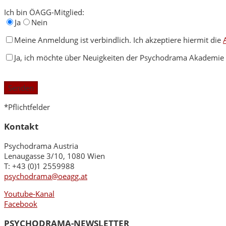
Ich bin ÖAGG-Mitglied:
Ja
Nein
Meine Anmeldung ist verbindlich. Ich akzeptiere hiermit die
Ja, ich möchte über Neuigkeiten der Psychodrama Akademie a
Bitte
lasse
dieses
Feld
*Pflichtfelder
leer.
Kontakt
Psychodrama Austria
Lenaugasse 3/10, 1080 Wien
T: +43 (0)1 2559988
psychodrama@oeagg.at
Youtube-Kanal
Facebook
PSYCHODRAMA-NEWSLETTER