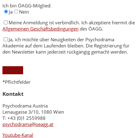
Ich bin ÖAGG-Mitglied:
Ja
Nein
Meine Anmeldung ist verbindlich. Ich akzeptiere hiermit die
Allgemeinen Geschäftsbedingungen
des ÖAGG.
Ja, ich möchte über Neuigkeiten der Psychodrama
Akademie auf dem Laufenden bleiben. Die Registrierung für
den Newsletter kann jederzeit rückgängig gemacht werden.
Bitte
lasse
dieses
Feld
*Pflichtfelder
leer.
Kontakt
Psychodrama Austria
Lenaugasse 3/10, 1080 Wien
T: +43 (0)1 2559988
psychodrama@oeagg.at
Youtube-Kanal